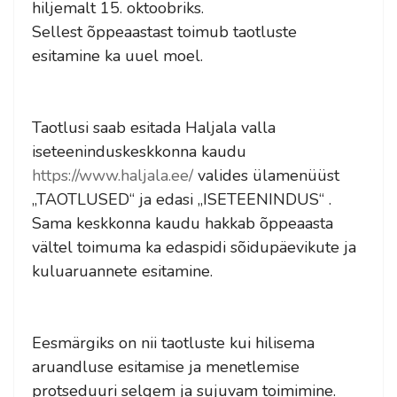
hiljemalt 15. oktoobriks.
Sellest õppeaastast toimub taotluste
esitamine ka uuel moel.
Taotlusi saab esitada Haljala valla
iseteeninduskeskkonna kaudu
https://www.haljala.ee/
valides ülamenüüst
„TAOTLUSED“ ja edasi „ISETEENINDUS“ .
Sama keskkonna kaudu hakkab õppeaasta
vältel toimuma ka edaspidi sõidupäevikute ja
kuluaruannete esitamine.
Eesmärgiks on nii taotluste kui hilisema
aruandluse esitamise ja menetlemise
protseduuri selgem ja sujuvam toimimine.