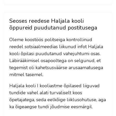
Seoses reedese Haljala kooli
õppureid puudutanud postitusega
Oleme koostöös politseiga kontrollinud
reedel sotsiaalmeedias liikunud infot Haljala
kooli õpilasi puudutanud vahejuhtumi osas.
Läbirääkimisel osapooltega on selgunud, et
tegemist oli kahetsusväärse arusaamatusega
mitmel tasemel.
Haljala kooli I kooliastme õpilased liiguvad
tundide vahel alati turvaliselt koos
õpetajatega, seda eelkõige liiklusohutuse, aga
ka õigeaegse tundi jõudmise eesmärgil.