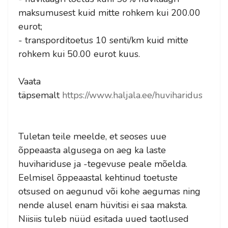
maksumusest kuid mitte rohkem kui 200.00
eurot;
- transporditoetus 10 senti/km kuid mitte
rohkem kui 50.00 eurot kuus.
Vaata
täpsemalt
https://www.haljala.ee/huviharidus
Tuletan teile meelde, et seoses uue
õppeaasta algusega on aeg ka laste
huvihariduse ja -tegevuse peale mõelda.
Eelmisel õppeaastal kehtinud toetuste
otsused on aegunud või kohe aegumas ning
nende alusel enam hüvitisi ei saa maksta.
Niisiis tuleb nüüd esitada uued taotlused