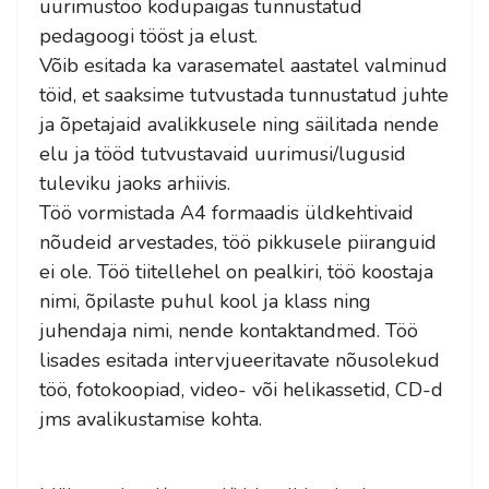
uurimustöö kodupaigas tunnustatud
pedagoogi tööst ja elust.
Võib esitada ka varasematel aastatel valminud
töid, et saaksime tutvustada tunnustatud juhte
ja õpetajaid avalikkusele ning säilitada nende
elu ja tööd tutvustavaid uurimusi/lugusid
tuleviku jaoks arhiivis.
Töö vormistada A4 formaadis üldkehtivaid
nõudeid arvestades, töö pikkusele piiranguid
ei ole. Töö tiitellehel on pealkiri, töö koostaja
nimi, õpilaste puhul kool ja klass ning
juhendaja nimi, nende kontaktandmed. Töö
lisades esitada intervjueeritavate nõusolekud
töö, fotokoopiad, video- või helikassetid, CD-d
jms avalikustamise kohta.