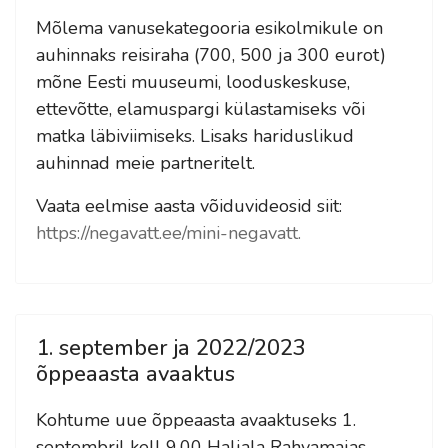
Mõlema vanusekategooria esikolmikule on
auhinnaks reisiraha (700, 500 ja 300 eurot)
mõne Eesti muuseumi, looduskeskuse,
ettevõtte, elamuspargi külastamiseks või
matka läbiviimiseks. Lisaks hariduslikud
auhinnad meie partneritelt.
Vaata eelmise aasta võiduvideosid siit:
https://negavatt.ee/mini-negavatt.
1. september ja 2022/2023
õppeaasta avaaktus
Kohtume uue õppeaasta avaaktuseks 1.
septembril kell 9.00 Haljala Rahvamajas.