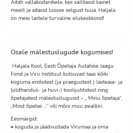
Aitäh vallakodanikele, kes säilitasid kainet
meelt ja aitasid loosse selgust tuua. Haljala
on meie lastele turvaline elukeskkond!
Osale mälestuslugude kogumises!
Haljala Kool, Eesti Õpetaja Autähise Jaagu
Fond ja Viru Instituut kutsuvad taas kõiki
koguma endistest (ja praegustest ) lasteaia- ja
(üldharidus- ja huvi-) koolijuhtidest ning
õpetajatest mälestuslugusid – „ Minu õpetaja“,
„Mind õpetas …“ või mõni muu pealkiri.
Eesmärgid:
• koguda ja jäädvustada Virumaa ja oma