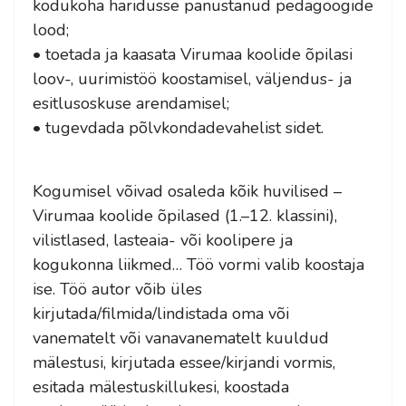
kodukoha haridusse panustanud pedagoogide
lood;
• toetada ja kaasata Virumaa koolide õpilasi
loov-, uurimistöö koostamisel, väljendus- ja
esitlusoskuse arendamisel;
• tugevdada põlvkondadevahelist sidet.
Kogumisel võivad osaleda kõik huvilised –
Virumaa koolide õpilased (1.–12. klassini),
vilistlased, lasteaia- või koolipere ja
kogukonna liikmed… Töö vormi valib koostaja
ise. Töö autor võib üles
kirjutada/filmida/lindistada oma või
vanematelt või vanavanematelt kuuldud
mälestusi, kirjutada essee/kirjandi vormis,
esitada mälestuskillukesi, koostada