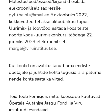
Mälestuslood/esseed/kirjandid esitada
elektrooniliselt aadressile
gylli.heinla@mail.ee
5.oktoobriks 2022,
kokkuvõtted tehakse oktoobrikuu lõpus.
Uurimis- ja loovtööd esitada koos teiste
noorte kodu-uurimiskonkursi töödega 22.
juuniks 2023 elektrooniliselt
marge@viruinstituut.ee
.
Kui koolid on avalikustanud oma endiste
õpetajate ja juhtide kohta lugusid, siis palume
nende kohta saata ka viited.
Töid loeb komisjon, mille koosseisu kuuluvad
Õpetaja Autähise Jaagu Fondi ja Viru
instituudi esindajad.