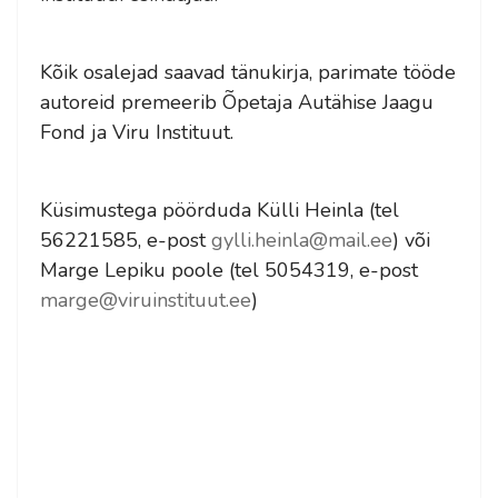
Kõik osalejad saavad tänukirja, parimate tööde
autoreid premeerib Õpetaja Autähise Jaagu
Fond ja Viru Instituut.
Küsimustega pöörduda Külli Heinla (tel
56221585, e-post
gylli.heinla@mail.ee
) või
Marge Lepiku poole (tel 5054319, e-post
marge@viruinstituut.ee
)