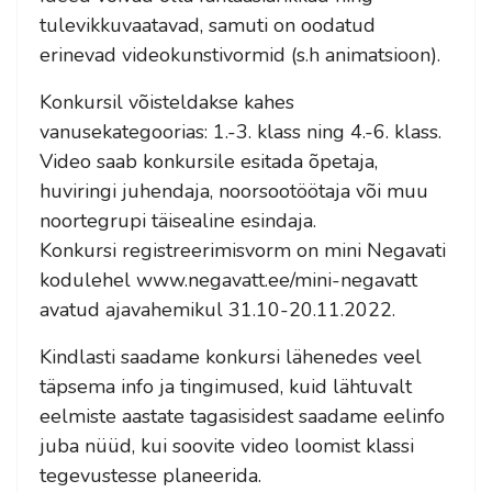
tulevikkuvaatavad, samuti on oodatud
erinevad videokunstivormid (s.h animatsioon).
Konkursil võisteldakse kahes
vanusekategoorias: 1.-3. klass ning 4.-6. klass.
Video saab konkursile esitada õpetaja,
huviringi juhendaja, noorsootöötaja või muu
noortegrupi täisealine esindaja.
Konkursi registreerimisvorm on mini Negavati
kodulehel www.negavatt.ee/mini-negavatt
avatud ajavahemikul 31.10-20.11.2022.
Kindlasti saadame konkursi lähenedes veel
täpsema info ja tingimused, kuid lähtuvalt
eelmiste aastate tagasisidest saadame eelinfo
juba nüüd, kui soovite video loomist klassi
tegevustesse planeerida.