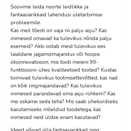
Soovime leida noorte leidlikke ja
fantaasiarikkaid lahendusi ületarbimise
probleemile.
Kas meil tõesti on vaja nii palju asju? Kas
inimesed omavad ka tulevikus nõnda palju
esemeid? Äkki ootab meid tulevikus ees
laialdane jagamismajandus või hoopis
ökoinnovatsioon, mis toob meieni 99-
funktsiooni-ühes kvaliteetsed tooted? Kuidas
toimivad tulevikus tootmisettevõtted, kas nad
on kõik ringmajandavad? Kas tulevikus
inimesed parandavad oma asju rohkem? Kas
me oskame seda teha? Mis saab ühekordseks
kasutamiseks mõeldud toodetega, kas
inimesed neid üldse enam kasutavad?
Ideed võivad olla fantaasiarikkad ning