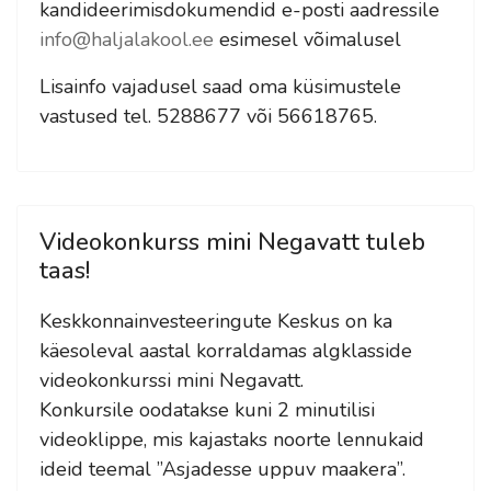
kandideerimisdokumendid e-posti aadressile
info@haljalakool.ee
esimesel võimalusel
Lisainfo vajadusel saad oma küsimustele
vastused tel. 5288677 või 56618765.
Videokonkurss mini Negavatt tuleb
taas!
Keskkonnainvesteeringute Keskus on ka
käesoleval aastal korraldamas algklasside
videokonkurssi mini Negavatt.
Konkursile oodatakse kuni 2 minutilisi
videoklippe, mis kajastaks noorte lennukaid
ideid teemal ”Asjadesse uppuv maakera”.