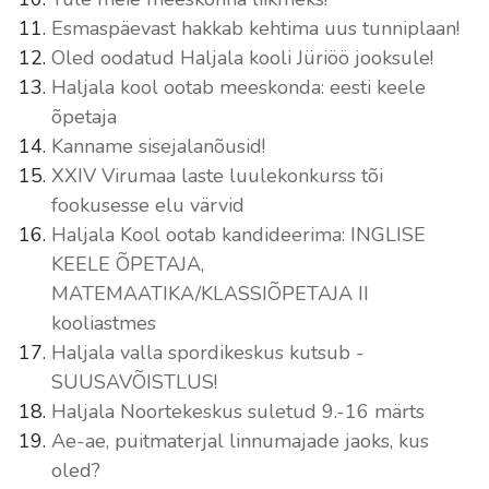
Esmaspäevast hakkab kehtima uus tunniplaan!
Oled oodatud Haljala kooli Jüriöö jooksule!
Haljala kool ootab meeskonda: eesti keele
õpetaja
Kanname sisejalanõusid!
XXIV Virumaa laste luulekonkurss tõi
fookusesse elu värvid
Haljala Kool ootab kandideerima: INGLISE
KEELE ÕPETAJA,
MATEMAATIKA/KLASSIÕPETAJA II
kooliastmes
Haljala valla spordikeskus kutsub -
SUUSAVÕISTLUS!
Haljala Noortekeskus suletud 9.-16 märts
Ae-ae, puitmaterjal linnumajade jaoks, kus
oled?