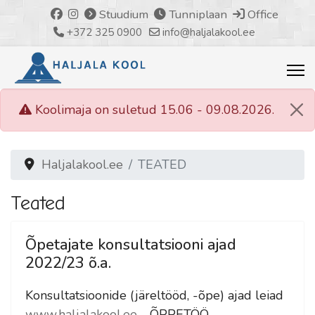
Stuudium
Tunniplaan
Office
+372 325 0900
info@haljalakool.ee
Koolimaja on suletud 15.06 - 09.08.2026.
Haljalakool.ee
TEATED
Teated
Õpetajate konsultatsiooni ajad
2022/23 õ.a.
Konsultatsioonide (järeltööd, -õpe) ajad leiad
www.haljalakool.ee
- ÕPPETÖÖ -