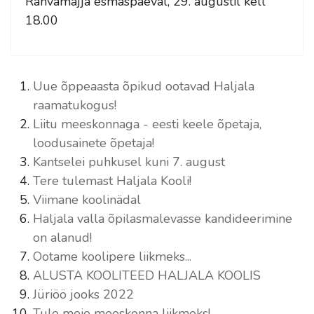
Rahvamajja esmaspäeval, 29. augustil kell
18.00
Uue õppeaasta õpikud ootavad Haljala
raamatukogus!
Liitu meeskonnaga - eesti keele õpetaja,
loodusainete õpetaja!
Kantselei puhkusel kuni 7. august
Tere tulemast Haljala Kooli!
Viimane koolinädal
Haljala valla õpilasmalevasse kandideerimine
on alanud!
Ootame koolipere liikmeks...
ALUSTA KOOLITEED HALJALA KOOLIS
Jüriöö jooks 2022
Tule meie meeskonna liikmeks!