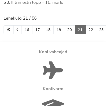
II trimestri lõpp - 15. märts
Lehekülg 21 / 56
16
17
18
19
20
21
22
23
Koolivaheajad
Koolivorm