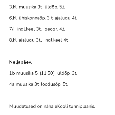
3.kl. muusika 3t., üldõp. 5.t.
6.kl. ühiskonnaõp. 3 t, ajalugu 4t.
7/I ingl.keel 3t., geogr. 4.t.
8.kl. ajalugu 3t., ingl.keel 4t.
Neljapäev
.
1b muusika 5. (11.50) üldõp. 3t.
4a muusika 3t. loodusõp. 5t.
Muudatused on näha eKooli tunniplaanis.