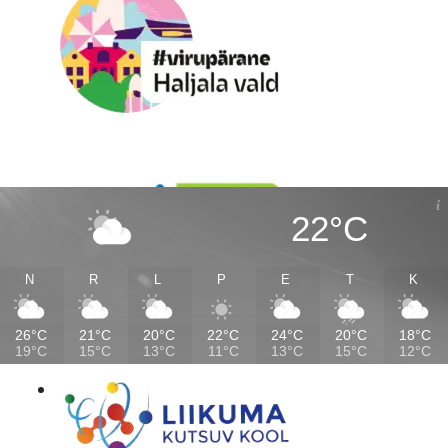
22°C
N
R
L
P
E
T
K
26°C
21°C
20°C
22°C
24°C
20°C
18°C
19°C
15°C
13°C
11°C
13°C
15°C
12°C